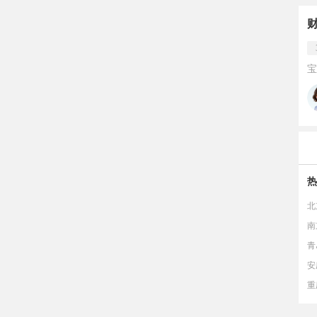
宝
热
北
南
青
安
重