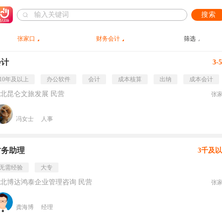
搜索
张家口
财务会计
筛选
会计
3-
10年及以上
办公软件
会计
成本核算
出纳
成本会计
北昆仑文旅发展 民营
张
冯女士
人事
财务助理
3千及
无需经验
大专
北博达鸿泰企业管理咨询 民营
张
龚海博
经理