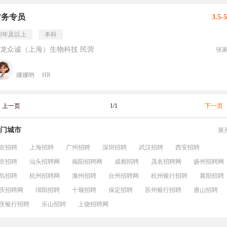
财务专员
3.5-
3年及以上
本科
龙众诚（上海）生物科技 民营
张
娜娜哟
HR
上一页
1/1
下一页
门城市
展
京招聘
上海招聘
广州招聘
深圳招聘
武汉招聘
西安招聘
京招聘
汕头招聘网
揭阳招聘网
成都招聘
茂名招聘网
扬州招聘网
岛招聘
杭州招聘网
滁州招聘
台州招聘网
杭州银行招聘
襄阳招聘
庆招聘网
绵阳招聘
十堰招聘
保定招聘
苏州银行招聘
唐山招聘
庆银行招聘
乐山招聘
上饶招聘网