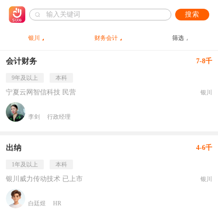
搜索
银川
财务会计
筛选
会计财务
7-8千
9年及以上
本科
宁夏云网智信科技 民营
银川
李剑
行政经理
出纳
4-6千
1年及以上
本科
银川威力传动技术 已上市
银川
白廷煜
HR