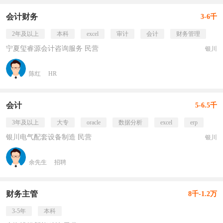
会计财务
3-6千
2年及以上
本科
excel
审计
会计
财务管理
宁夏玺睿源会计咨询服务 民营
银川
陈红
HR
会计
5-6.5千
3年及以上
大专
oracle
数据分析
excel
erp
银川电气配套设备制造 民营
银川
余先生
招聘
财务主管
8千-1.2万
3-5年
本科