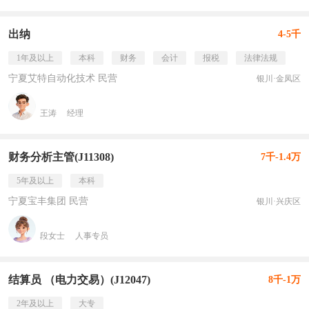
出纳
4-5千
1年及以上
本科
财务
会计
报税
法律法规
宁夏艾特自动化技术 民营
银川·金凤区
王涛
经理
财务分析主管(J11308)
7千-1.4万
5年及以上
本科
宁夏宝丰集团 民营
银川·兴庆区
段女士
人事专员
结算员 （电力交易）(J12047)
8千-1万
2年及以上
大专