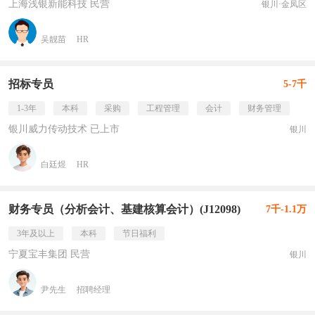
上海浅银新能科技 民营
银川·金凤区
吴靓苗
HR
招标专员
5-7千
1-3年
本科
采购
工程管理
会计
财务管理
银川威力传动技术 已上市
银川
白廷煜
HR
财务专员（分析会计、基建核算会计）(J12098)
7千-1.1万
3年及以上
本科
节日福利
宁夏宝丰集团 民营
银川
尹先生
招聘经理