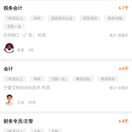
税务会计
6-7千
5年及以上
本科
高新技术企业
研发项目
税务法规
五险一金
巨冈精工（广东） 民营
银川·西夏区
来雯
HR
会计
4-6千
2年及以上
本科
五险一金
餐饮补贴
周末双休
宁夏艾特自动化技术 民营
银川·金凤区
王涛
经理
财务专员/主管
6-8千
4年及以上
大专
五险