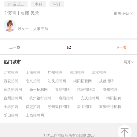
3年及以上
本科
审计
宁夏宝丰集团 民营
银川·兴庆区
段女士
人事专员
上一页
1/2
下一页
热门城市
展开
北京招聘
上海招聘
广州招聘
深圳招聘
武汉招聘
西安招聘
南京招聘
汕头招聘网
揭阳招聘网
成都招聘
茂名招聘网
扬州招聘网
青岛招聘
杭州招聘网
滁州招聘
台州招聘网
杭州银行招聘
襄阳招聘
安庆招聘网
绵阳招聘
十堰招聘
保定招聘
苏州银行招聘
唐山招聘
重庆银行招聘
乐山招聘
上饶招聘网
无忧工作网版权所有©1999-2026