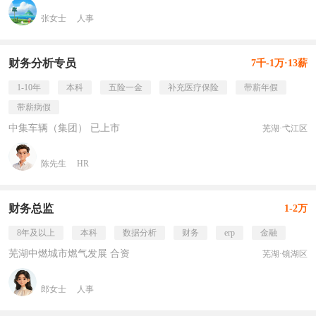
张女士
人事
财务分析专员
7千-1万·13薪
1-10年
本科
五险一金
补充医疗保险
带薪年假
带薪病假
中集车辆（集团） 已上市
芜湖·弋江区
陈先生
HR
财务总监
1-2万
8年及以上
本科
数据分析
财务
erp
金融
芜湖中燃城市燃气发展 合资
芜湖·镜湖区
郎女士
人事