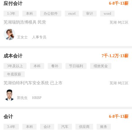
应付会计
6-8千·13薪
1-3年
本科
办公软件
excel
审计
word
芜湖瑞鹄浩博模具 民营
芜湖·鸠江区
王女士
人事专员
成本会计
7千-1.2万·13薪
3年及以上
本科
餐补
节日福利
绩效奖金
年底双薪
芜湖伯特利汽车安全系统 已上市
芜湖·鸠江区
郭先生
HRBP
会计
6-8千·13薪
3-4年
本科
会计
汽车
供应商
账务