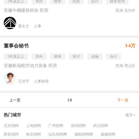
3年及以上
本科
财务
结算
会计
财务管理
安徽中棚建筑科技 民营
芜湖·无为市
聂女士
人事
董事会秘书
3-6万
5年及以上
本科
财务
审计
金融
会计
安徽航瑞航空动力装备 民营
芜湖·湾沚区
王洪宇
人事助理
上一页
1/8
下一页
热门城市
展开
北京招聘
上海招聘
广州招聘
深圳招聘
武汉招聘
西安招聘
南京招聘
汕头招聘网
揭阳招聘网
成都招聘