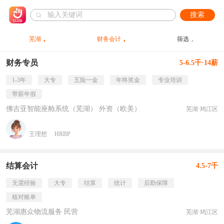
搜索
芜湖
财务会计
筛选
财务专员
5-6.5千·14薪
1-3年
大专
五险一金
年终奖金
专业培训
带薪年假
佛吉亚智能座舱系统（芜湖） 外资（欧美）
芜湖·鸠江区
王理想
HRBP
结算会计
4.5-7千
无需经验
大专
结算
统计
后勤保障
核对账单
芜湖惠众物流服务 民营
芜湖·鸠江区