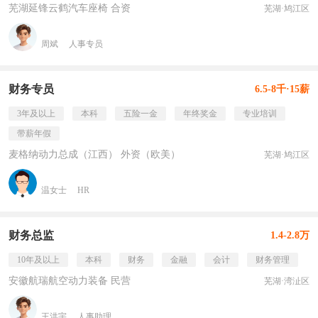
芜湖延锋云鹤汽车座椅 合资
芜湖·鸠江区
周斌
人事专员
财务专员
6.5-8千·15薪
3年及以上
本科
五险一金
年终奖金
专业培训
带薪年假
麦格纳动力总成（江西） 外资（欧美）
芜湖·鸠江区
温女士
HR
财务总监
1.4-2.8万
10年及以上
本科
财务
金融
会计
财务管理
安徽航瑞航空动力装备 民营
芜湖·湾沚区
王洪宇
人事助理