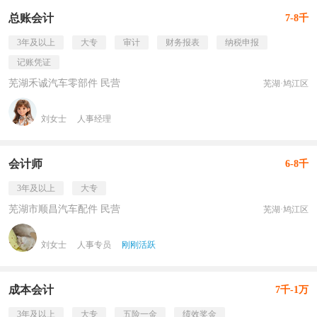
总账会计
7-8千
3年及以上
大专
审计
财务报表
纳税申报
记账凭证
芜湖禾诚汽车零部件 民营
芜湖·鸠江区
刘女士
人事经理
会计师
6-8千
3年及以上
大专
芜湖市顺昌汽车配件 民营
芜湖·鸠江区
刘女士
人事专员
刚刚活跃
成本会计
7千-1万
3年及以上
大专
五险一金
绩效奖金