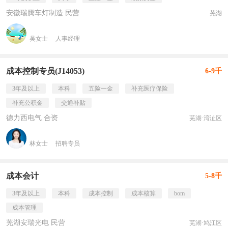
安徽瑞腾车灯制造 民营
芜湖
吴女士
人事经理
成本控制专员(J14053)
6-9千
3年及以上
本科
五险一金
补充医疗保险
补充公积金
交通补贴
德力西电气 合资
芜湖·湾沚区
林女士
招聘专员
成本会计
5-8千
3年及以上
本科
成本控制
成本核算
bom
成本管理
芜湖安瑞光电 民营
芜湖·鸠江区