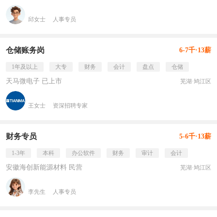
邱女士
人事专员
仓储账务岗
6-7千·13薪
1年及以上
大专
财务
会计
盘点
仓储
天马微电子 已上市
芜湖·鸠江区
王女士
资深招聘专家
财务专员
5-6千·13薪
1-3年
本科
办公软件
财务
审计
会计
安徽海创新能源材料 民营
芜湖·鸠江区
李先生
人事专员