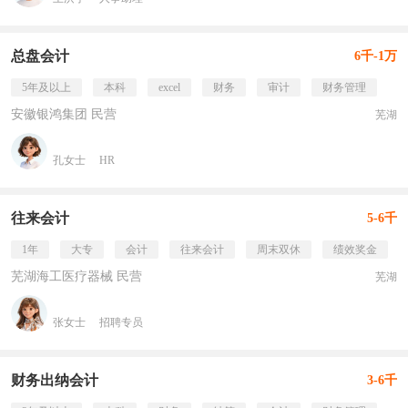
总盘会计
6千-1万
5年及以上
本科
excel
财务
审计
财务管理
安徽银鸿集团 民营
芜湖
孔女士
HR
往来会计
5-6千
1年
大专
会计
往来会计
周末双休
绩效奖金
芜湖海工医疗器械 民营
芜湖
张女士
招聘专员
财务出纳会计
3-6千