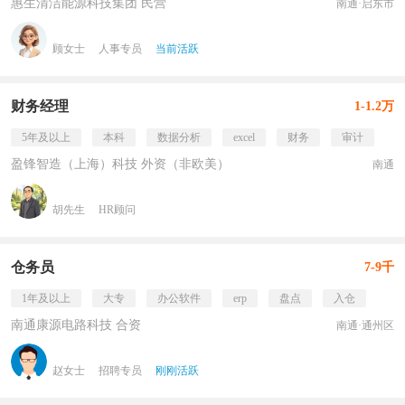
惠生清洁能源科技集团 民营
南通·启东市
顾女士
人事专员
当前活跃
财务经理
1-1.2万
5年及以上
本科
数据分析
excel
财务
审计
盈锋智造（上海）科技 外资（非欧美）
南通
胡先生
HR顾问
仓务员
7-9千
1年及以上
大专
办公软件
erp
盘点
入仓
南通康源电路科技 合资
南通·通州区
赵女士
招聘专员
刚刚活跃