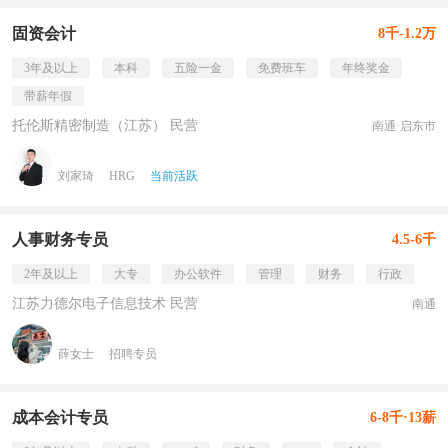
固资会计
8千-1.2万
3年及以上
本科
五险一金
免费班车
年终奖金
带薪年假
托伦斯精密制造（江苏） 民营
南通·启东市
刘家琦
HRG
当前活跃
人事财务专员
4.5-6千
2年及以上
大专
办公软件
管理
财务
行政
江苏力德尔电子信息技术 民营
南通
薛女士
招聘专员
成本会计专员
6-8千·13薪