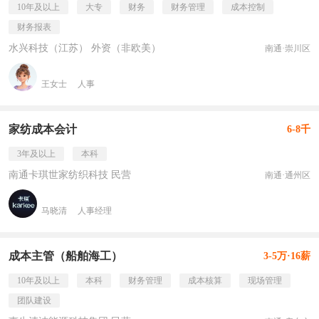
10年及以上
大专
财务
财务管理
成本控制
财务报表
水兴科技（江苏） 外资（非欧美）
南通·崇川区
王女士
人事
家纺成本会计
6-8千
3年及以上
本科
南通卡琪世家纺织科技 民营
南通·通州区
马晓清
人事经理
成本主管（船舶海工）
3-5万·16薪
10年及以上
本科
财务管理
成本核算
现场管理
团队建设