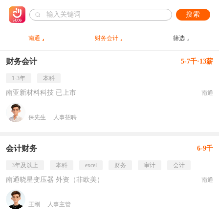
搜索
南通
财务会计
筛选
财务会计
5-7千·13薪
1-3年
本科
南亚新材料科技 已上市
南通
保先生
人事招聘
会计财务
6-9千
3年及以上
本科
excel
财务
审计
会计
南通晓星变压器 外资（非欧美）
南通
王刚
人事主管