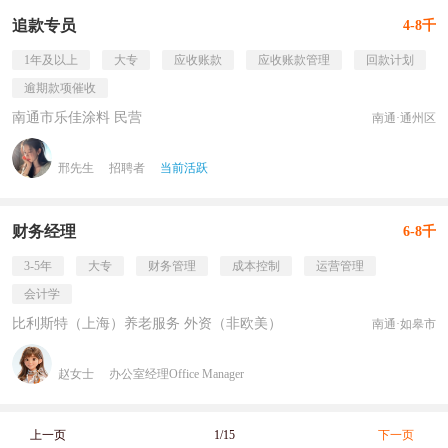
追款专员
4-8千
1年及以上
大专
应收账款
应收账款管理
回款计划
逾期款项催收
南通市乐佳涂料 民营
南通·通州区
邢先生
招聘者
当前活跃
财务经理
6-8千
3-5年
大专
财务管理
成本控制
运营管理
会计学
比利斯特（上海）养老服务 外资（非欧美）
南通·如皋市
赵女士
办公室经理Office Manager
上一页
1/15
下一页