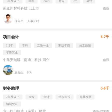
3年及以上
本科
excel
财务
erp
会计
南亚新材料科技 已上市
南通
保先生
人事招聘
项目会计
6-7千
1-2年
本科
五险一金
带薪年假
员工旅游
年终奖金
中集安瑞醇（南通）科技 国企
南通
袁先生
HR
财务助理
5-6千
2年及以上
大专
审计
纳税申报
开具发票
编制凭证
东一阀门制造（南通） 民营
南通·启东市