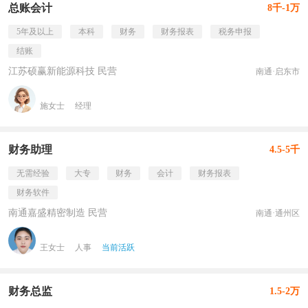
总账会计
8千-1万
5年及以上
本科
财务
财务报表
税务申报
结账
江苏硕赢新能源科技 民营
南通·启东市
施女士
经理
财务助理
4.5-5千
无需经验
大专
财务
会计
财务报表
财务软件
南通嘉盛精密制造 民营
南通·通州区
王女士
人事
当前活跃
财务总监
1.5-2万