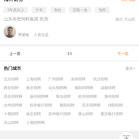
5年及以上
大专
包住
五险一金
包吃
山东布恩饲料集团 民营
临沂·兰山区
季建敏
人资总监
上一页
1/1
下一页
热门城市
展开
北京招聘
上海招聘
广州招聘
深圳招聘
武汉招聘
西安招聘
南京招聘
汕头招聘网
揭阳招聘网
成都招聘
茂名招聘网
扬州招聘网
青岛招聘
杭州招聘网
滁州招聘
台州招聘网
杭州银行招聘
襄阳招聘
安庆招聘网
绵阳招聘
十堰招聘
保定招聘
苏州银行招聘
唐山招聘
重庆银行招聘
乐山招聘
上饶招聘网