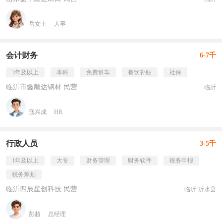
岳女士
人事
会计财务
6-7千
3年及以上
本科
免费班车
餐饮补贴
社保
临沂市鑫顺达钢材 民营
临沂
寇兴成
HR
行政人员
3-5千
1年及以上
大专
财务管理
财务软件
税务申报
税务筹划
临沂四辰星创科技 民营
临沂·沂水县
彭超
总经理