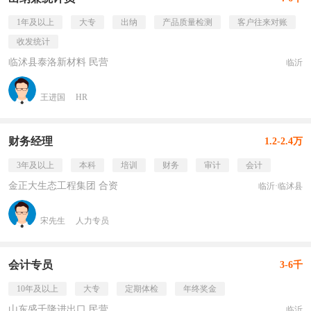
1年及以上
大专
出纳
产品质量检测
客户往来对账
收发统计
临沭县泰洛新材料 民营
临沂
王进国
HR
财务经理
1.2-2.4万
3年及以上
本科
培训
财务
审计
会计
金正大生态工程集团 合资
临沂·临沭县
宋先生
人力专员
会计专员
3-6千
10年及以上
大专
定期体检
年终奖金
山东盛千隆进出口 民营
临沂