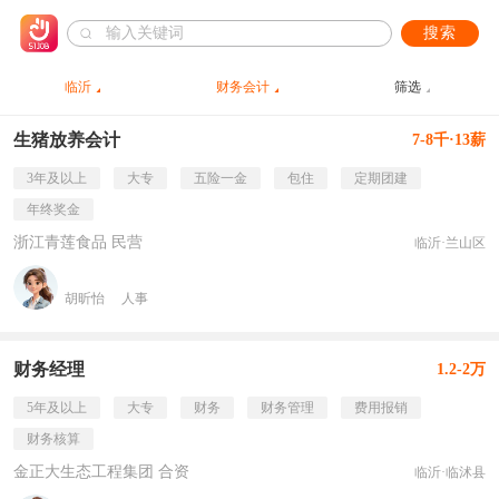
搜索
临沂
财务会计
筛选
生猪放养会计
7-8千·13薪
3年及以上
大专
五险一金
包住
定期团建
年终奖金
浙江青莲食品 民营
临沂·兰山区
胡昕怡
人事
财务经理
1.2-2万
5年及以上
大专
财务
财务管理
费用报销
财务核算
金正大生态工程集团 合资
临沂·临沭县