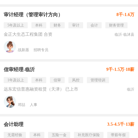
审计经理（管理审计方向）
8千-1.6万
5年及以上
本科
财务
审计
会计
财务管理
金正大生态工程集团 合资
临沂·临沭县
战新愿
招聘专员
信审经理-临沂
9千-1.5万·18薪
1年及以上
本科
信审
风控
管理培训
远东宏信普惠融资租赁（天津） 已上市
临沂
邓喆
人事
会计助理
3.5-4.5千·13薪
无需经验
本科
五险一金
补充医疗保险
带薪年假