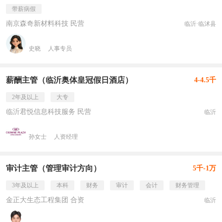
带薪病假
南京森奇新材料科技 民营
临沂·临沭县
史晓
人事专员
薪酬主管（临沂奥体皇冠假日酒店）
4-4.5千
2年及以上
大专
临沂君悦信息科技服务 民营
临沂
孙女士
人资经理
审计主管（管理审计方向）
5千-1万
3年及以上
本科
财务
审计
会计
财务管理
金正大生态工程集团 合资
临沂