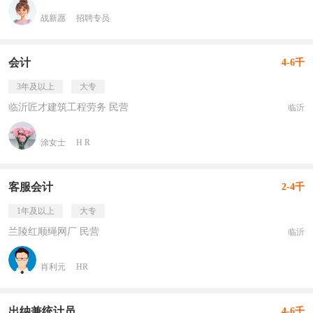
战新愿
招聘专员
会计
4-6千
3年及以上
大专
临沂匠才建筑工程劳务 民营
临沂
涂女士
H R
客服会计
2-4千
1年及以上
大专
兰陵红顺绳网厂 民营
临沂
肖利元
HR
出纳兼统计员
4-6千