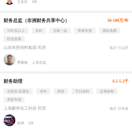
王先生
HR
财务总监（非洲财务共享中心）
50-100万/年
10年及以上
本科
五险一金
带薪年假
团队氛围
职业发展
山东布恩饲料集团 民营
临沂·兰山区
季建敏
人资总监
财务助理
4.5-5.2千
在校生/应届生
本科
财务
节日福利
定期体检
带薪年假
上海麒祥化工科技 民营
临沂·沂水县
徐烨
HR