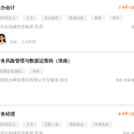
主办会计
7-9千·1
3年及以上
大专
办公软件
数据分析
财务
审计
洋众创城投资集团 民营
王娟
人力经理
财务风险管理与数据运营岗（淮南）
在校生/应届生
本科
国联合网络通信有限公司安徽省 国企
淮南·田家
财务经理
8-9千·1
3年及以上
大专
五险一金
绩效奖金
年终奖金
洋众创城投资集团 民营
淮南·