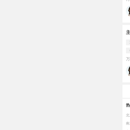
万
热
北
南