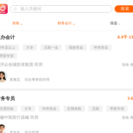
搜索
淮南
财务会计
筛选
主办会计
8-9千·1
3年及以上
大专
五险一金
绩效奖金
年终奖金
带薪年假
洋众创城投资集团 民营
淮南·
黄雅芸
综合事务部经理
财务专员
3-
无需经验
大专
年终奖金
定期体检
五险
带薪年假
徽中凯医疗器械 民营
淮南·
李先生
副总经理