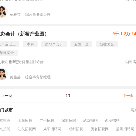
黄雅芸
综合事务部经理
主办会计（新桥产业园）
9千-1.2万·1
3年及以上
本科
房地产会计
五险一金
绩效奖金
年终奖金
洋众创城投资集团 民营
淮南·
黄雅芸
综合事务部经理
上一页
1/1
下一页
门城市
展
京招聘
上海招聘
广州招聘
深圳招聘
武汉招聘
西安招聘
京招聘
汕头招聘网
揭阳招聘网
成都招聘
茂名招聘网
扬州招聘网