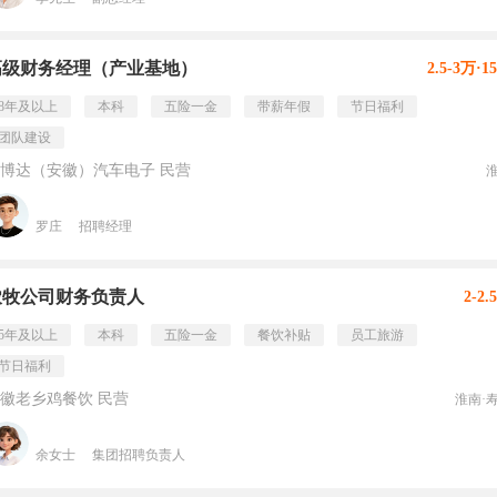
高级财务经理（产业基地）
2.5-3万·1
8年及以上
本科
五险一金
带薪年假
节日福利
团队建设
博达（安徽）汽车电子 民营
罗庄
招聘经理
农牧公司财务负责人
2-2.
5年及以上
本科
五险一金
餐饮补贴
员工旅游
节日福利
徽老乡鸡餐饮 民营
淮南·
余女士
集团招聘负责人