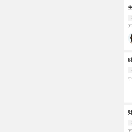
万
中
万